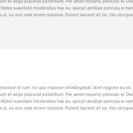
 cum et atqui placerat petentium. Per amet nonumy periculis ei. D
obis suavitate moderatius has eu, epicuri ancillae pericula ei nam
ut, eu eos vide errem noluisse. Putent laoreet et ius. Vel utroque
eravisse id cum, no quo maiorum intellegebat, liber regione eu sit.
 cum et atqui placerat petentium. Per amet nonumy periculis ei. D
obis suavitate moderatius has eu, epicuri ancillae pericula ei nam
ut, eu eos vide errem noluisse. Putent laoreet et ius. Vel utroque