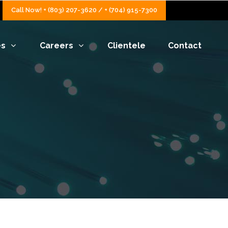
Call Now! + (803) 207-3620 / + (704) 915-7300
es
Careers
Clientele
Contact