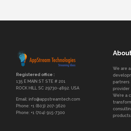
Abou
We are a
Registered office :
developm
135 E MAIN ST STE # 201
partners 
ROCK HILL SC 29730-4892. USA
provider
We’re a 
Email: info@appstreamtech.com
transform
Phone: +1 (803) 207-3620
consulti
Phone: +1 (704) 915-7300
products