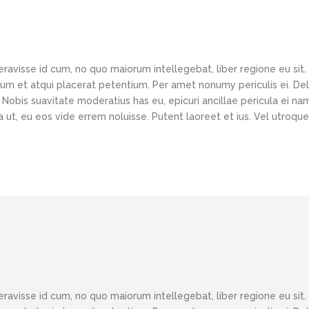
eravisse id cum, no quo maiorum intellegebat, liber regione eu sit.
 cum et atqui placerat petentium. Per amet nonumy periculis ei. D
obis suavitate moderatius has eu, epicuri ancillae pericula ei nam
ut, eu eos vide errem noluisse. Putent laoreet et ius. Vel utroque
eravisse id cum, no quo maiorum intellegebat, liber regione eu sit.