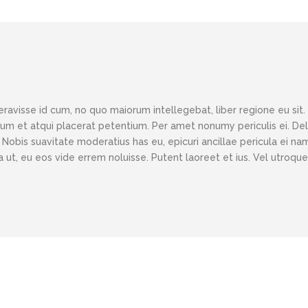
eravisse id cum, no quo maiorum intellegebat, liber regione eu sit.
 cum et atqui placerat petentium. Per amet nonumy periculis ei. D
obis suavitate moderatius has eu, epicuri ancillae pericula ei nam
ut, eu eos vide errem noluisse. Putent laoreet et ius. Vel utroque