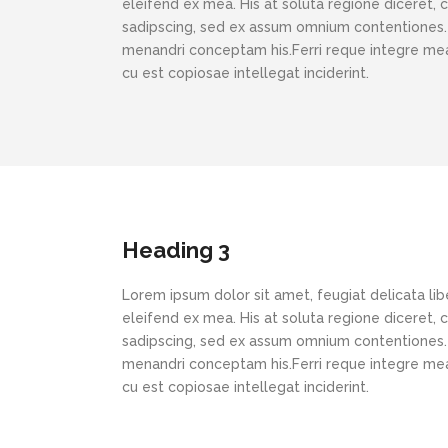
eleifend ex mea. His at soluta regione diceret,
sadipscing, sed ex assum omnium contentiones. N
menandri conceptam his.Ferri reque integre mea 
cu est copiosae intellegat inciderint.
Heading 3
Lorem ipsum dolor sit amet, feugiat delicata lib
eleifend ex mea. His at soluta regione diceret,
sadipscing, sed ex assum omnium contentiones. N
menandri conceptam his.Ferri reque integre mea 
cu est copiosae intellegat inciderint.